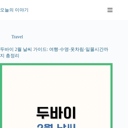
본
문
오늘의 이야기
으
로
건
너
Travel
뛰
기
두바이 2월 날씨 가이드: 여행·수영·옷차림·일몰시간까
지 총정리