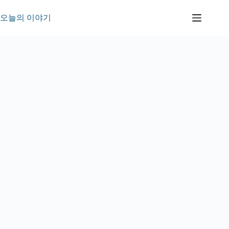
본
문
오늘의 이야기
으
로
건
너
뛰
기