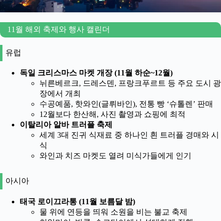
11월 해외 축제와 행사 캘린더
유럽
독일 크리스마스 마켓 개장 (11월 하순~12월)
뉘른베르크, 드레스덴, 프랑크푸르트 등 주요 도시 광
장에서 개최
수공예품, 핫와인(글뤼바인), 전통 빵 ‘슈톨렌’ 판매
12월보다 한산해, 사진 촬영과 쇼핑에 최적
이탈리아 알바 트러플 축제
세계 3대 진귀 식재료 중 하나인 흰 트러플 경매와 시
식
와인과 치즈 마켓도 열려 미식가들에게 인기
아시아
태국 로이끄라통 (11월 보름달 밤)
물 위에 연등을 띄워 소원을 비는 불교 축제