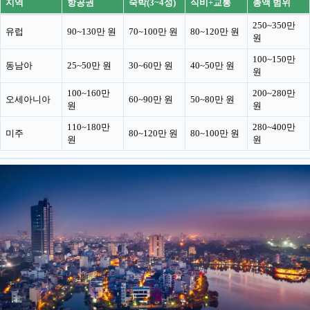
지역
항공권
숙박(3~4성)
식비+교통
총액 범위
250~350만
유럽
90~130만 원
70~100만 원
80~120만 원
원
100~150만
동남아
25~50만 원
30~60만 원
40~50만 원
원
100~160만
200~280만
오세아니아
60~90만 원
50~80만 원
원
원
110~180만
280~400만
미주
80~120만 원
80~100만 원
원
원