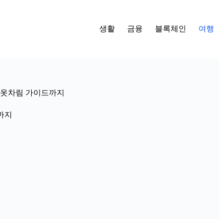
생활
금융
블록체인
여행
팁, 옷차림 가이드까지
드까지