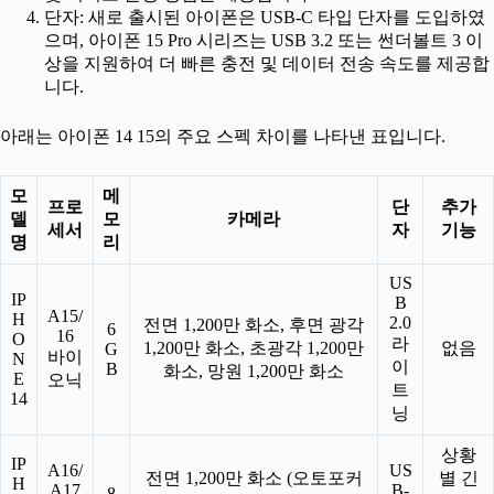
단자: 새로 출시된 아이폰은 USB-C 타입 단자를 도입하였
으며, 아이폰 15 Pro 시리즈는 USB 3.2 또는 썬더볼트 3 이
상을 지원하여 더 빠른 충전 및 데이터 전송 속도를 제공합
니다.
아래는 아이폰 14 15의 주요 스펙 차이를 나타낸 표입니다.
모
메
프로
단
추가
델
모
카메라
세서
자
기능
명
리
US
IP
B
A15/
H
2.0
전면 1,200만 화소, 후면 광각
6
16
O
라
1,200만 화소, 초광각 1,200만
없음
G
바이
N
이
B
화소, 망원 1,200만 화소
E
오닉
트
14
닝
상황
IP
A16/
US
전면 1,200만 화소 (오토포커
별 긴
H
A17
B-
8