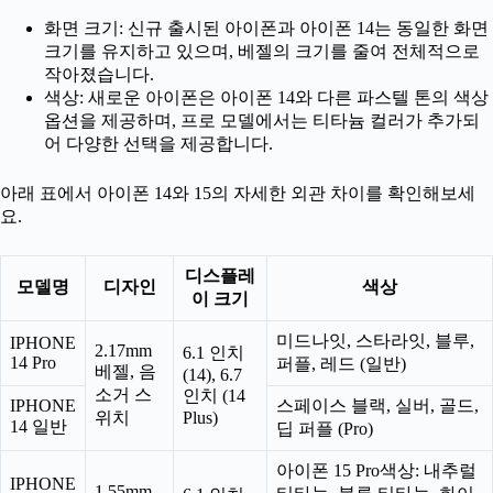
화면 크기: 신규 출시된 아이폰과 아이폰 14는 동일한 화면
크기를 유지하고 있으며, 베젤의 크기를 줄여 전체적으로
작아졌습니다.
색상: 새로운 아이폰은 아이폰 14와 다른 파스텔 톤의 색상
옵션을 제공하며, 프로 모델에서는 티타늄 컬러가 추가되
어 다양한 선택을 제공합니다.
아래 표에서 아이폰 14와 15의 자세한 외관 차이를 확인해보세
요.
디스플레
모델명
디자인
색상
이 크기
미드나잇, 스타라잇, 블루,
IPHONE
2.17mm
6.1 인치
14 Pro
퍼플, 레드 (일반)
베젤, 음
(14), 6.7
소거 스
인치 (14
IPHONE
스페이스 블랙, 실버, 골드,
위치
Plus)
14 일반
딥 퍼플 (Pro)
아이폰 15 Pro색상: 내추럴
IPHONE
1.55mm