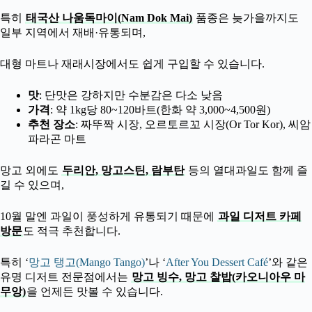
특히
태국산 나움독마이(Nam Dok Mai)
품종은 늦가을까지도
일부 지역에서 재배·유통되며,
대형 마트나 재래시장에서도 쉽게 구입할 수 있습니다.
맛
: 단맛은 강하지만 수분감은 다소 낮음
가격
: 약 1kg당 80~120바트(한화 약 3,000~4,500원)
추천 장소
: 짜뚜짝 시장, 오르토르꼬 시장(Or Tor Kor), 씨암
파라곤 마트
망고 외에도
두리안, 망고스틴, 람부탄
등의 열대과일도 함께 즐
길 수 있으며,
10월 말엔 과일이 풍성하게 유통되기 때문에
과일 디저트 카페
방문
도 적극 추천합니다.
특히 ‘
망고 탱고(Mango Tango)
’나 ‘
After You Dessert Café
’와 같은
유명 디저트 전문점에서는
망고 빙수, 망고 찰밥(카오니아우 마
무앙)
을 언제든 맛볼 수 있습니다.