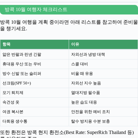
방콕 10월 여행자 체크리스트
방콕 10월 여행을 계획 중이라면 아래 리스트를 참고하여 준비물
을 챙기세요.
항목
이유
얇은 반팔과 린넨 긴팔
자외선과 냉방 대책
휴대용 우산 또는 우비
스콜 대비
방수 신발 또는 슬리퍼
비올 때 유용
선크림(SPF 50+)
자외선 지수 높음
모기 퇴치제
열대지방 필수품
속건성 옷
높은 습도 대응
여권 복사본
안전을 위한 예비 조치
다회용 생수통
탈수 방지용 수분 보충
또한 환전은 방콕 현지 환전소(Best Rate: SuperRich Thailand 등)