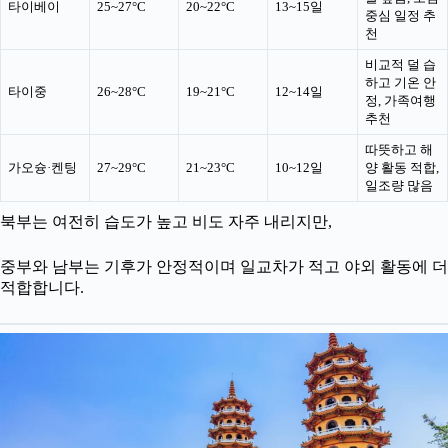
타이베이
25~27°C
20~22°C
13~15일
중심 일정 추
천
비교적 덜 습
하고 기온 안
타이중
26~28°C
19~21°C
12~14일
정, 가족여행
추천
따뜻하고 해
가오슝·켄팅
27~29°C
21~23°C
10~12일
양 활동 적합,
일조량 많음
북부는 여전히 습도가 높고 비도 자주 내리지만,
중부와 남부는 기후가 안정적이며 일교차가 적고 야외 활동에 더
적합합니다.