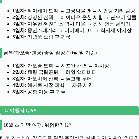
1일차
: 타이베이 도착 → 고궁박물관 → 시먼딩 거리 탐방
2일차
: 양밍산 산책 → 베이터우 온천 체험 → 단수이 일몰
3일차
: 지우펀 & 진과스 역사 마을 → 핑시 천등 날리기
4일차
: 중산카페거리 → 타이베이 101 → 화시제 야시장
5일차
: 기념품 쇼핑 후 귀국
남부(가오슝·켄팅) 중심 일정 (10월 말 기준)
1일차
: 가오슝 도착 → 시즈완 해변 → 야시장
2일차
: 켄팅 국립공원 → 해양 액티비티
3일차
: 마오비터 산책 → 돌고래 투어
4일차
: 해산물 시장 체험 → 자유 시간
5일차
: 공항 이동 후 귀국
6. 여행자 Q&A
10월 초 대만 여행, 위험한가요?
태풍 가능성이 있으므로 일정 유연성과 실내 대체 계획이 있다면