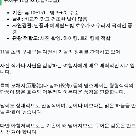
구채구 11월 초 (1일~15일)
기온
: 낮 10~15℃, 밤 3~6℃ 수준
날씨
: 비교적 맑고 건조한 날이 많음
자연경관
: 단풍과 에메랄드빛 호수가 어우러져 극적인 풍
경
관광 적합도
: 사진 촬영, 하이킹, 트레킹에 적합
11월 초의 구채구는 여전히 가을의 정취를 간직하고 있어,
사진 작가나 자연을 감상하는 여행자에게 매우 매력적인 시기입
니다.
특히 오채지(五彩池)나 장해(长海) 등의 명소에서는 형형색색의
단풍이 맑은 호수와 어우러져 아름다운 풍경을 연출합니다.
날씨도 상대적으로 안정적이며, 눈이나 비보다는 맑은 하늘을 만
날 확률이 높습니다.
다만 아침저녁으로는 기온이 꽤 떨어지므로, 두꺼운 겉옷은 반드
시 챙겨야 합니다.