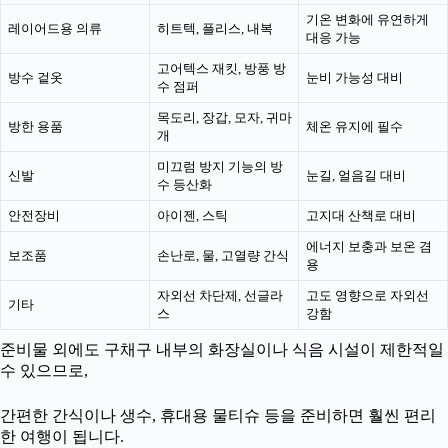
기온 변화에 유연하게
레이어드용 의류
히트텍, 플리스, 내복
대응 가능
고어텍스 재킷, 방풍 방
방수 겉옷
눈비 가능성 대비
수 점퍼
목도리, 장갑, 모자, 귀마
방한 용품
체온 유지에 필수
개
미끄럼 방지 기능의 방
신발
눈길, 얼음길 대비
수 등산화
안전장비
아이젠, 스틱
고지대 산책로 대비
에너지 보충과 보온 겸
보조품
손난로, 물, 고열량 간식
용
자외선 차단제, 선글라
고도 영향으로 자외선
기타
스
강함
준비물 외에도 구채구 내부의 화장실이나 식음 시설이 제한적일
수 있으므로,
간편한 간식이나 생수, 휴대용 물티슈 등을 준비하면 훨씬 편리
한 여행이 됩니다.