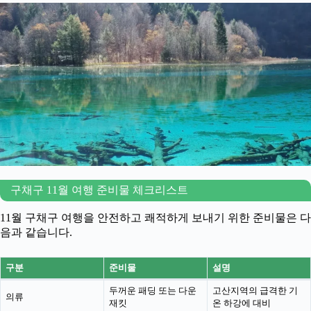
구채구 11월 여행 준비물 체크리스트
11월 구채구 여행을 안전하고 쾌적하게 보내기 위한 준비물은 다
음과 같습니다.
구분
준비물
설명
두꺼운 패딩 또는 다운
고산지역의 급격한 기
의류
재킷
온 하강에 대비